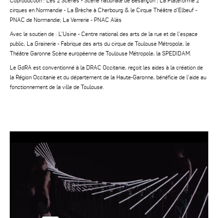
Coproduction : Les 2 Scènes - Scène nationale de Besançon ; La Plateforme 2
cirques en Normandie - La Brèche à Cherbourg & le Cirque Théâtre d’Elbeuf -
PNAC de Normandie; La Verrerie - PNAC Alès
Avec le soutien de : L’Usine - Centre national des arts de la rue et de l’espace
public, La Grainerie - Fabrique des arts du cirque de Toulouse Métropole, le
Théâtre Garonne Scène européenne de Toulouse Métropole, la SPEDIDAM.
Le GdRA est conventionné à la DRAC Occitanie, reçoit les aides à la création de
la Région Occitanie et du département de la Haute-Garonne, bénéficie de l’aide au
fonctionnement de la ville de Toulouse.