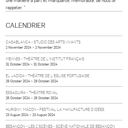
une manière à part et marquante, mémorable, de nous le
rappeler. "
CALENDRIER
CASABLANCA
-
STUDIO DES ARTS VIVANTS
2 November 2024
>
2 November 2024
MEKNES
-
THÉÂTRE DE L'INSTITUT FRANÇAIS
31 October 2024
>
31 October 2024
EL JADIDA
-
THÉÂTRE DE L'EGLISE PORTUGAISE
29 October 2024
>
29 October 2024
ESSAOUIRA
-
THÉÂTRE ROYAL
26 October 2024
>
26 October 2024
HURIGNY, MÂCON
-
FESTIVAL LA MANUFACTURE D'IDÉES
23 August 2024
>
23 August 2024
BESANÇON
-
LES 2 SCÈNES - SCÈNE NATIONALE DE BESANÇON