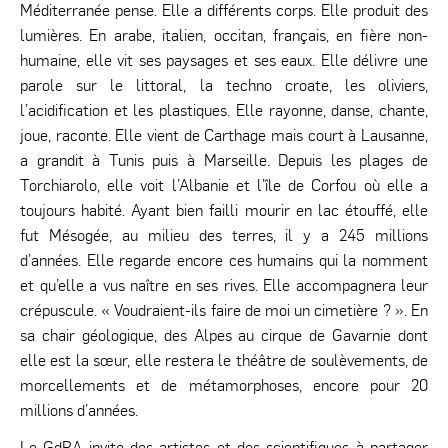
Méditerranée pense. Elle a différents corps. Elle produit des
lumières. En arabe, italien, occitan, français, en fière non-
humaine, elle vit ses paysages et ses eaux. Elle délivre une
parole sur le littoral, la techno croate, les oliviers,
l’acidification et les plastiques. Elle rayonne, danse, chante,
joue, raconte. Elle vient de Carthage mais court à Lausanne,
a grandit à Tunis puis à Marseille. Depuis les plages de
Torchiarolo, elle voit l’Albanie et l’île de Corfou où elle a
toujours habité. Ayant bien failli mourir en lac étouffé, elle
fut Mésogée, au milieu des terres, il y a 245 millions
d’années. Elle regarde encore ces humains qui la nomment
et qu’elle a vus naître en ses rives. Elle accompagnera leur
crépuscule. « Voudraient-ils faire de moi un cimetière ? ». En
sa chair géologique, des Alpes au cirque de Gavarnie dont
elle est la sœur, elle restera le théâtre de soulèvements, de
morcellements et de métamorphoses, encore pour 20
millions d’années.
Le GdRA invite des artistes et des scientifiques à partager