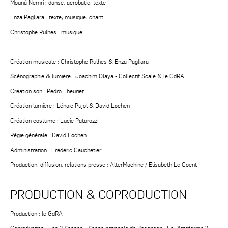
Mounâ Nemri : danse, acrobatie, texte
Enza Pagliara : texte, musique, chant
Christophe Rulhes : musique
Création musicale : Christophe Rulhes & Enza Pagliara
Scénographie & lumière : Joachim Olaya - Collectif Scale & le GdRA
Création son : Pedro Theuriet
Création lumière : Lénaïc Pujol & David Løchen
Création costume : Lucie Patarozzi
Régie générale : David Løchen
Administration : Frédéric Cauchetier
Production, diffusion, relations presse : AlterMachine / Elisabeth Le Coënt
PRODUCTION & COPRODUCTION
Production : le GdRA