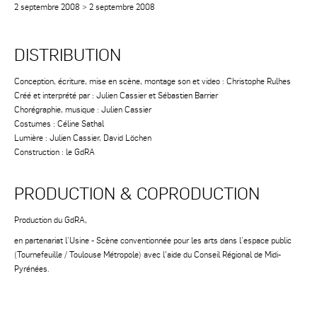
2 septembre 2008
>
2 septembre 2008
DISTRIBUTION
Conception, écriture, mise en scène, montage son et video : Christophe Rulhes
Créé et interprété par : Julien Cassier et Sébastien Barrier
Chorégraphie, musique : Julien Cassier
Costumes : Céline Sathal
Lumière : Julien Cassier, David Löchen
Construction : le GdRA
PRODUCTION & COPRODUCTION
Production du GdRA,
en partenariat l'Usine - Scène conventionnée pour les arts dans l'espace public
(Tournefeuille / Toulouse Métropole) avec l’aide du Conseil Régional de Midi-
Pyrénées.