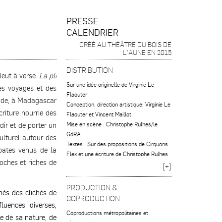
PRESSE
CALENDRIER
CRÉÉ AU THÉÂTRE DU BOIS DE
L'AUNE EN 2015
DISTRIBUTION
pleut à verse.
La pli
Sur une idée originelle de Virginie Le
des voyages et des
Flaouter
Inde, à Madagascar
Conception, direction artistique: Virginie Le
riture nourrie des
Flaouter et Vincent Maillot
dir et de porter un
Mise en scène : Christophe Rulhes/le
GdRA
ulturel autour des
Textes : Sur des propositions de Cirquons
obates venus de la
Flex et une écriture de Christophe Rulhes
oches et riches de
Texte fonnkèr : Tinn tout/Danyel
[+]
Waro/Cobalt
Avec Vincent Maillot et Virginie Le
PRODUCTION &
nés des clichés de
Flaouter (Réunion), Lizo James (Afrique
COPRODUCTION
du sud), Maheriniaina Pierre Ranaivoson
fluences diverses,
Coproductions métropolitaines et
(Madagascar)
se de sa nature, de