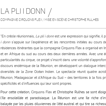
LA PLI I DONN
COMPAGNIE CIRQUONS FLEX / MISE EN SCÈNE CHRISTOPHE RULHES
"En créole réunionnais,
La pli i donn
est une expression qui signifie, il 
i donn
s’appuie sur l’expérience et les rencontres initiées au cours 
résidences itinérantes que la compagnie Cirquons Flex a organisé en 
et en Afrique du sud au cours des deux dernières années. Avec une éc
particularités du cirque, ce projet s’inscrit dans une volonté d’approfon
discours endémique de la Réunion, en développant un dialogue interc
diversités de la Zone Océan Indien. Le spectacle réunit quatre acr
Réunion, Madagascar et d’Afrique du Sud – des territoires à la fois pr
spécificités et d’influences qui leur sont propres.
Pour cette création,
Cirquons Flex
et Christophe Rulhes se sont éloig
l’île ensoleillée et paradisiaque. La Réunion est une île riche d’in
balayée par les pluies diluviennes de l’été austral et qui tire sa riches