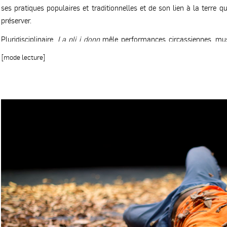
ses pratiques populaires et traditionnelles et de son lien à la terre qu
préserver.
Pluridisciplinaire,
La pli i donn
mêle performances circassiennes, mus
de sons et d’images, textes polyglottes, danses traditionnelles et hy
[mode lecture]
la rencontre, la transmission et la question écologique.
La pli i donn
in
de chacun des performeurs. On y retrouve autant le Gumboots sud-
fonnkèrs créoles, l’acrobatie aérienne et au sol, l’évocation d’une c
malgache, le Famadihana...
Pour la mise en scène, Cirquons Flex a fait appel à Christophe
performeur, musicien et ethnologue qui interroge égalemen
d’interculturalité."
Virginie Le Flaouter & Vincent Maillot
Pour Christophe Rulhes et le GdRA,
La pli i donn
est ainsi une ric
travail qui sera mené au cours de l’écriture de La Guerre des Natur
avec LENGA.
La pli i donn
a notamment vu la rencontre artistique en
performeurs Lizo James et Maheriniaina Pierre Ranaivoson.